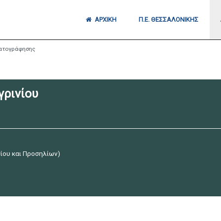
ΑΡΧΙΚΉ
Π.Ε. ΘΕΣΣΑΛΟΝΊΚΗΣ
ματογράφησης
γρινίου
ίου και Προσηλίων)