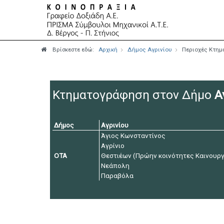
Βρίσκεστε εδώ:
Αρχική
Δήμος Αγρινίου
Περιοχές Κτη
Κτηματογράφηση στον Δήμο
Α
Δήμος
Αγρινίου
Άγιος Κωνσταντίνος
Αγρίνιο
ΟΤΑ
Θεστιέων (Πρώην κοινότητες Καινουργ
Νεάπολη
Παραβόλα